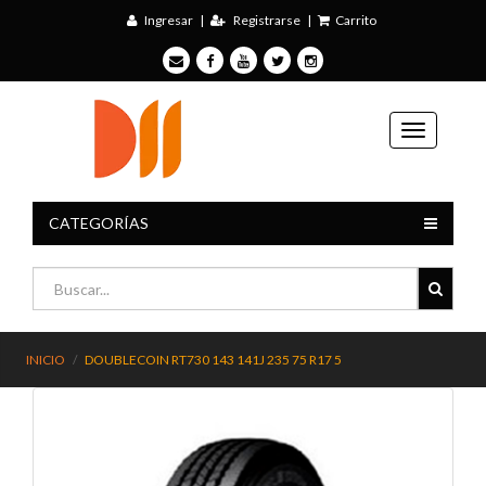
Ingresar
|
Registrarse
|
Carrito
CATEGORÍAS
INICIO
DOUBLECOIN RT730 143 141J 235 75 R17 5