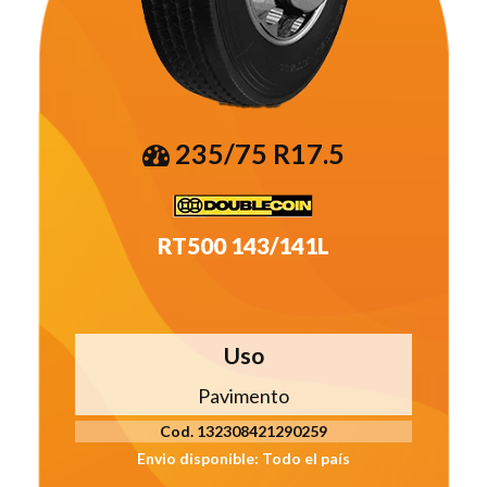
235/75 R17.5
RT500 143/141L
Uso
Pavimento
Cod. 132308421290259
Envio disponible: Todo el país