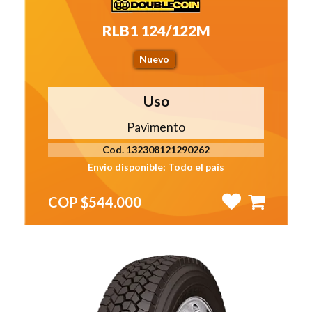
RLB1 124/122M
Nuevo
Uso
Pavimento
Cod. 132308121290262
Envio disponible: Todo el país
COP $544.000