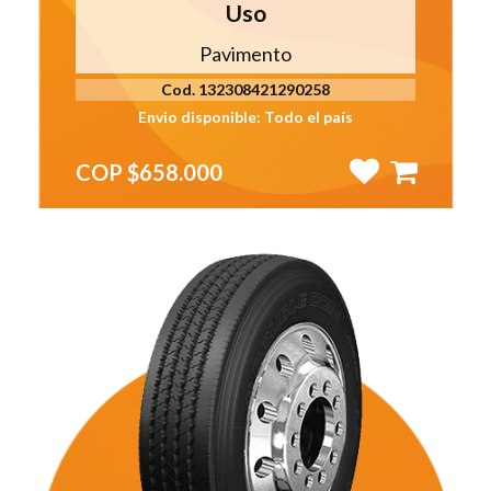
Uso
Pavimento
Cod. 132308421290258
Envio disponible: Todo el país
COP $658.000