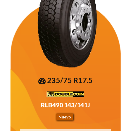
235/75 R17.5
RLB490 143/141J
Nuevo