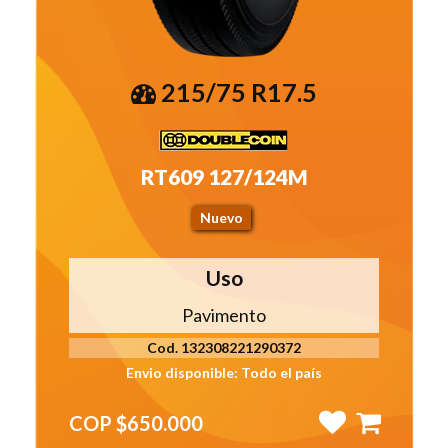
215/75 R17.5
RT609 127/124M
Nuevo
Uso
Pavimento
Cod. 132308221290372
Envio disponible: Todo el país
COP $650.000