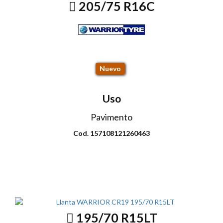
205/75 R16C
CR19 113R
Nuevo
Uso
Pavimento
Cod. 157108121260463
Envio disponible: Todo el país
COP $279.000
195/70 R15LT