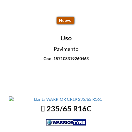
CR19 112T
Nuevo
Uso
Pavimento
Cod. 157108319260463
Envio disponible: Todo el país
COP $289.000
235/65 R16C