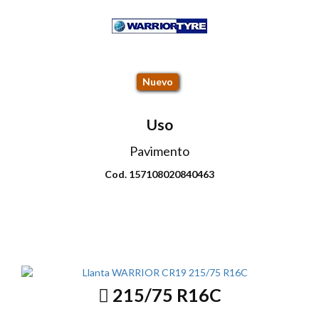
CR19 104R
Nuevo
Uso
Pavimento
Cod. 157108020840463
Envio disponible: Todo el país
COP $279.000
215/75 R16C