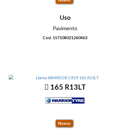
Uso
Pavimento
Cod. 157108021260463
Envio disponible: Todo el país
COP $259.000
165 R13LT
CR19 94S
Nuevo