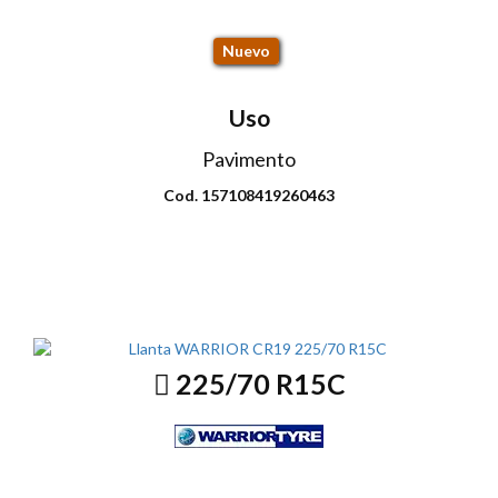
CR19 115T
Nuevo
Uso
Pavimento
Cod. 157108419260463
Envio disponible: Todo el país
COP $289.000
225/70 R15C
CR19 116Q