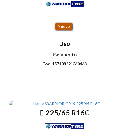
CR19 113R
Nuevo
Uso
Pavimento
Cod. 157108221260463
Envio disponible: Todo el país
COP $380.000
225/65 R16C