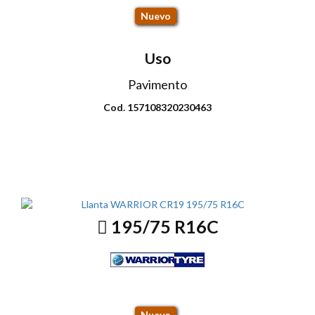
Nuevo
Uso
Pavimento
Cod. 157108320230463
Envio disponible: Todo el país
COP $316.000
195/75 R16C
CR19 107R
Nuevo