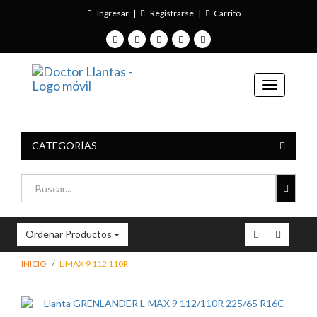
Ingresar
|
Registrarse
|
Carrito
CATEGORÍAS
Ordenar Productos
INICIO
L MAX 9 112 110R