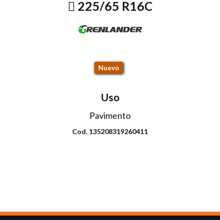
225/65 R16C
L-MAX 9 112/110R 112R
Nuevo
Uso
Pavimento
Cod. 135208319260411
Envio disponible: Todo el país
COP $319.000