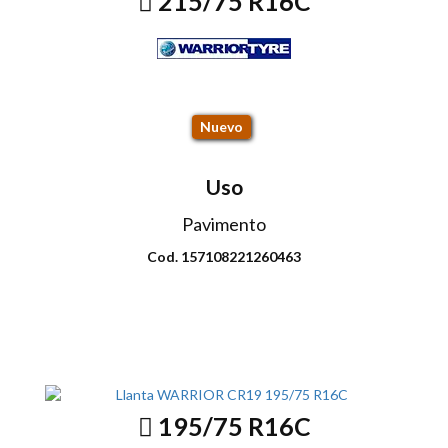
215/75 R16C
CR19
Nuevo
Uso
Pavimento
Cod. 157108221260463
Envio disponible: Todo el país
COP $380.000
195/75 R16C