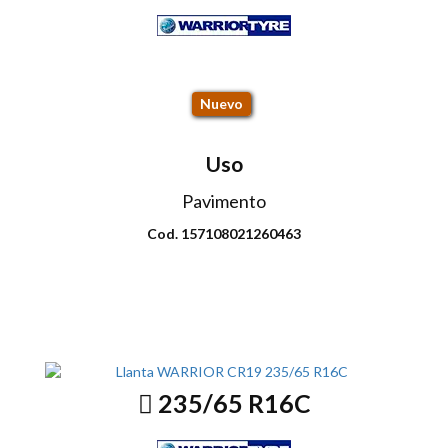
CR19
Nuevo
Uso
Pavimento
Cod. 157108021260463
Envio disponible: Todo el país
COP $259.000
235/65 R16C