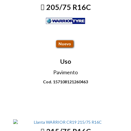
205/75 R16C
CR19
Nuevo
Uso
Pavimento
Cod. 157108121260463
Envio disponible: Todo el país
COP $279.000