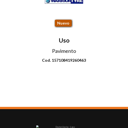
CR19
Nuevo
Uso
Pavimento
Cod. 157108419260463
Envio disponible: Todo el país
COP $289.000