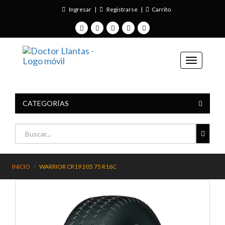
Ingresar
|
Registrarse
|
Carrito
CATEGORÍAS
INICIO
WARRIOR CR19 205 75 R16C