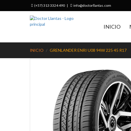
(+57) 313 3324 490
|
info@doctorllantas.com
INICIO
INICIO
GRENLANDER ENRI U08 94W 225 45 R17