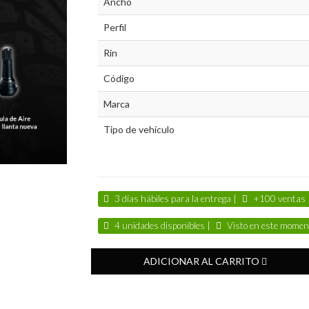
Ancho
Perfil
Rin
Código
Marca
Tipo de vehículo
3 días hábiles para la entrega |
+100 ventas
4 unidades disponibles |
Visto en este momen
ADICIONAR AL CARRITO