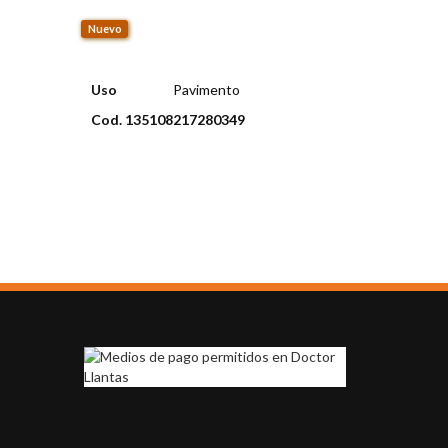
Nuevo
Uso
Pavimento
Cod. 135108217280349
aís
Envio disponible: Todo el país
COP $239.000