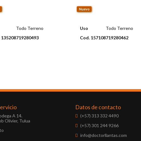
Nuevo
Todo Terreno
Uso
Todo Terreno
 135208719280493
Cod. 157108719280462
vio disponible: Todo el país
Envio disponible: Todo el p
 $469.000
COP $399.000
ervicio
Datos de contacto
Bodega A 14.
(+57) 313 332 4490
b Olivier, Tulua
(+57) 301 244 9266
to
info@doctorllantas.com