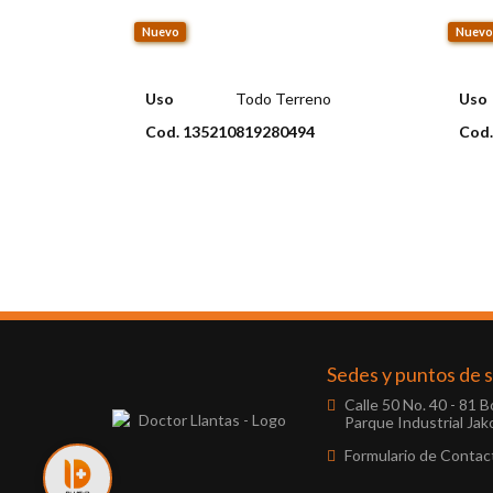
Nuevo
Nuevo
Uso
Todo Terreno
Uso
Cod. 135210819280494
Cod.
Envio disponible: Todo el país
En
COP $559.000
COP
Sedes y puntos de s
Calle 50 No. 40 - 81 
Parque Industrial Jako
Formulario de Contac