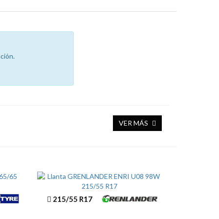
ción.
VER MÁS
215/55 R17
ENRI U08 98W