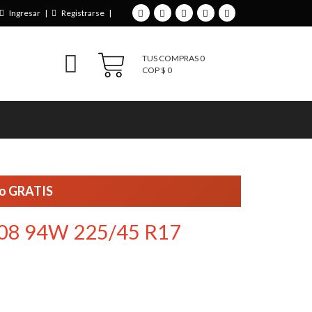
Ingresar
|
Registrarse
|
TUS COMPRAS
0
COP $
0
ío GRATIS
8 94W 225/45 R17