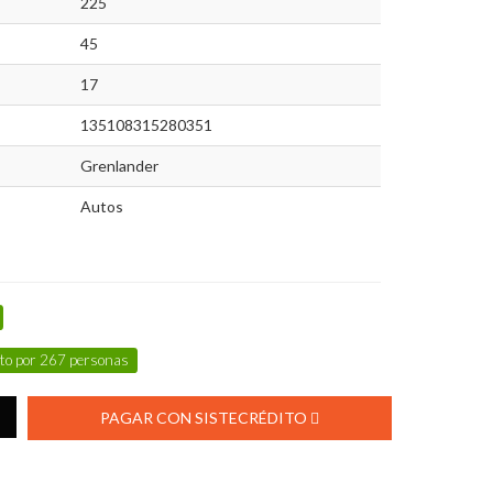
225
45
17
135108315280351
Grenlander
Autos
to por
267
personas
PAGAR CON SISTECRÉDITO