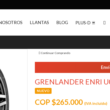
NOSOTROS
LLANTAS
BLOG
PLUS-D
Continuar Comprando
Env
GRENLANDER ENRI U0
NUEVO
COP $265.000
(IVA incluido)