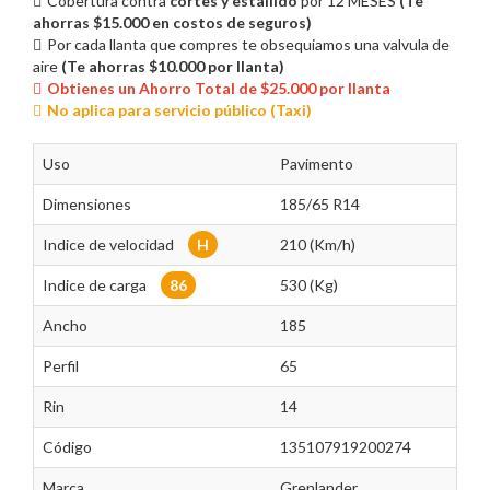
Cobertura contra
cortes y estallido
por 12 MESES
(Te
ahorras $15.000 en costos de seguros)
Por cada llanta que compres te obsequiamos una valvula de
aire
(Te ahorras $10.000 por llanta)
Obtienes un Ahorro Total de $25.000 por llanta
No aplica para servicio público (Taxi)
Uso
Pavimento
Dimensiones
185/65 R14
Indice de velocidad
H
210 (Km/h)
Indice de carga
86
530 (Kg)
Ancho
185
Perfil
65
Rin
14
Código
135107919200274
Marca
Grenlander