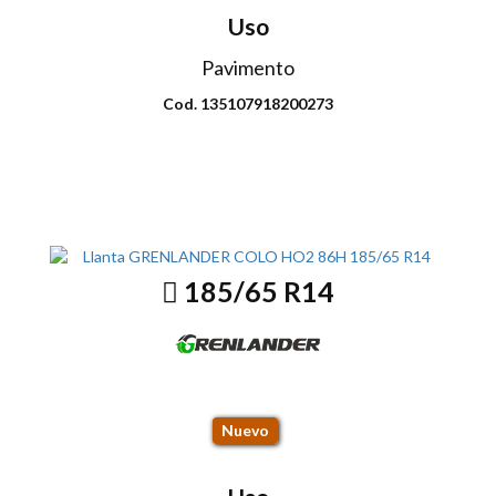
Uso
Pavimento
Cod. 135107918200273
Envio disponible: Todo el país
COP $129.000
185/65 R14
COLO HO2 86H
Nuevo