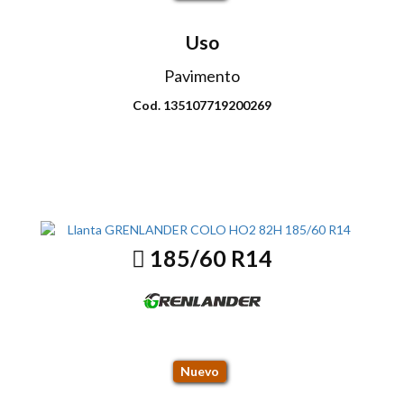
Uso
Pavimento
Cod. 135107719200269
Envio disponible: Todo el país
COP $139.000
185/60 R14
COLO HO2 82H
Nuevo