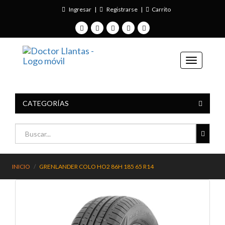
Ingresar
|
Registrarse
|
Carrito
CATEGORÍAS
INICIO
GRENLANDER COLO HO2 86H 185 65 R14