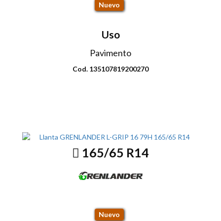
Nuevo
Uso
Pavimento
Cod. 135107819200270
Envio disponible: Todo el país
COP $144.000
165/65 R14
L-GRIP 16 79H
Nuevo