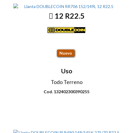
12 R22.5
RR706 152/149L
Nuevo
Uso
Todo Terreno
Cod. 132402300390255
Envio disponible: Todo el país
COP $1.340.000