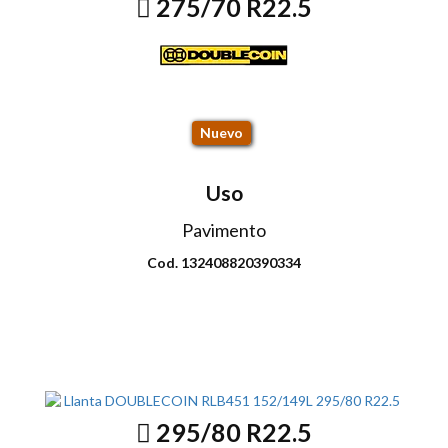
275/70 R22.5
RT500 148/145M
Nuevo
Uso
Pavimento
Cod. 132408820390334
Envio disponible: Todo el país
COP $883.000
295/80 R22.5