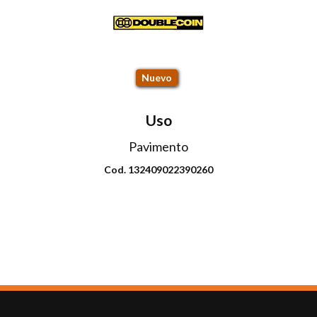
RLB451 152/149L
Nuevo
Uso
Pavimento
Cod. 132409022390260
Envio disponible: Todo el país
COP $1.418.000