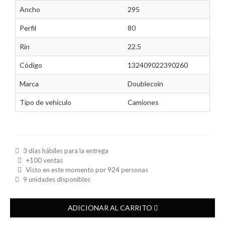
Ancho
295
Perfil
80
Rin
22.5
Código
132409022390260
Marca
Doublecoin
Tipo de vehículo
Camiones
3 días hábiles para la entrega
+100 ventas
Visto en este momento por
924
personas
9 unidades disponibles
ADICIONAR AL CARRITO