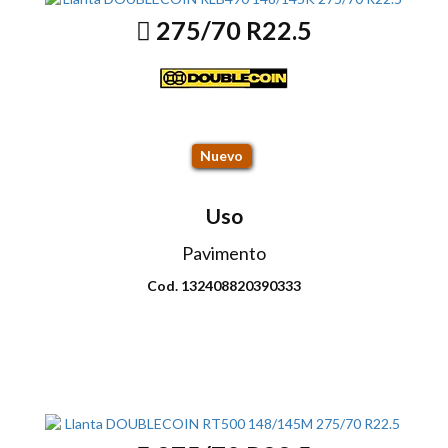
275/70 R22.5
RLB490 148/145K
Nuevo
Uso
Pavimento
Cod. 132408820390333
Envio disponible: Todo el país
COP $986.000