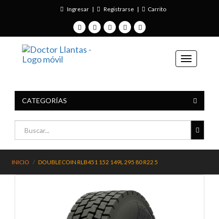
Ingresar
|
Registrarse
|
Carrito
CATEGORÍAS
INICIO
DOUBLECOIN RLB451 152 149L 295 80 R22 5