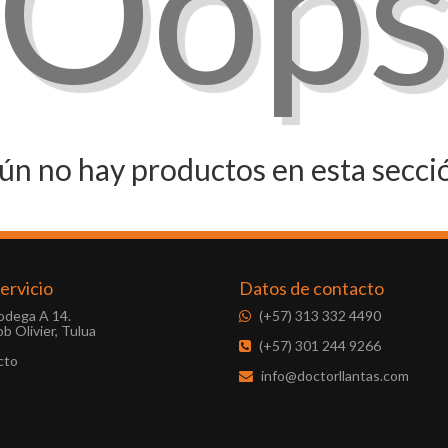
¡Oops
ún no hay productos en esta secci
ervicio
Datos de contacto
Bodega A 14.
(+57) 313 332 4490
b Olivier, Tulua
(+57) 301 244 9266
cto
info@doctorllantas.com