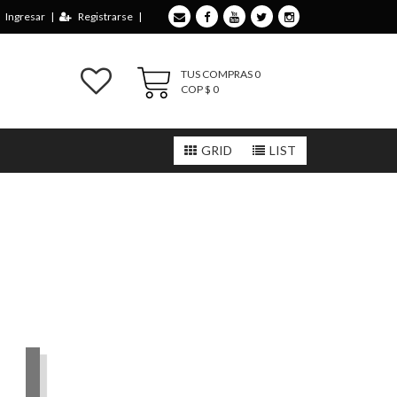
Ingresar
|
Registrarse
|
TUS COMPRAS
0
COP $
0
GRID
LIST