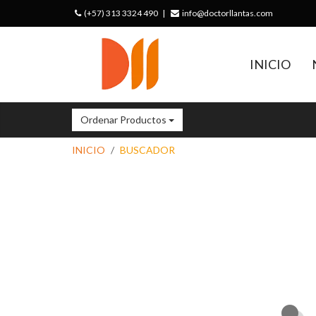
(+57) 313 3324 490
|
info@doctorllantas.com
INICIO
Ordenar Productos
INICIO
BUSCADOR